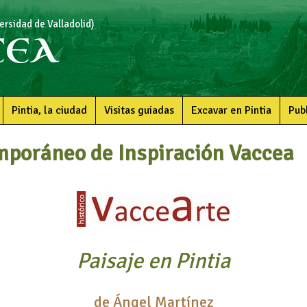
rsidad de Valladolid)
CEA
Pintia, la ciudad
Visitas guiadas
Excavar en Pintia
Pub
mporáneo de Inspiración Vaccea
Paisaje en Pintia
de Ángel Martínez