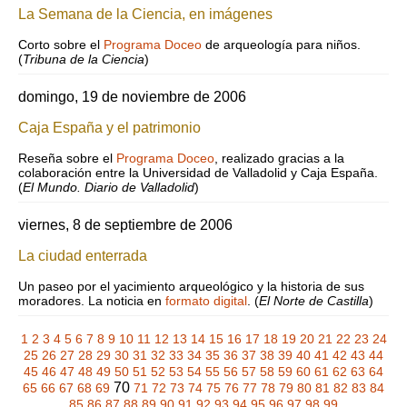
La Semana de la Ciencia, en imágenes
Corto sobre el
Programa Doceo
de arqueología para niños.
(
Tribuna de la Ciencia
)
domingo, 19 de noviembre de 2006
Caja España y el patrimonio
Reseña sobre el
Programa Doceo
, realizado gracias a la
colaboración entre la Universidad de Valladolid y Caja España.
(
El Mundo. Diario de Valladolid
)
viernes, 8 de septiembre de 2006
La ciudad enterrada
Un paseo por el yacimiento arqueológico y la historia de sus
moradores. La noticia en
formato digital
. (
El Norte de Castilla
)
1
2
3
4
5
6
7
8
9
10
11
12
13
14
15
16
17
18
19
20
21
22
23
24
25
26
27
28
29
30
31
32
33
34
35
36
37
38
39
40
41
42
43
44
45
46
47
48
49
50
51
52
53
54
55
56
57
58
59
60
61
62
63
64
70
65
66
67
68
69
71
72
73
74
75
76
77
78
79
80
81
82
83
84
85
86
87
88
89
90
91
92
93
94
95
96
97
98
99