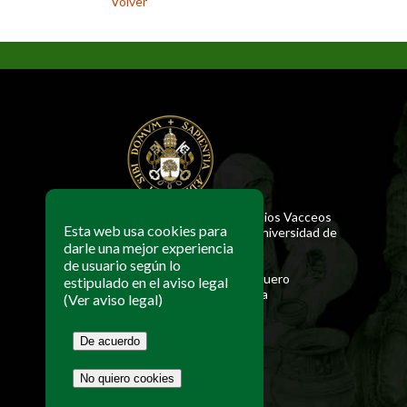
Volver
© 2026 Centro de Estudios Vacceos
Esta web usa cookies para
Federico Wattenberg (Universidad de
darle una mejor experiencia
Valladolid)
de usuario según lo
c/ Real, s/n. - Padilla de Duero
estipulado en el aviso legal
47314 Valladolid - España
(Ver aviso legal)
Tel. +34 983 881 240
cevfw@uva.es
De acuerdo
Aviso legal
No quiero cookies