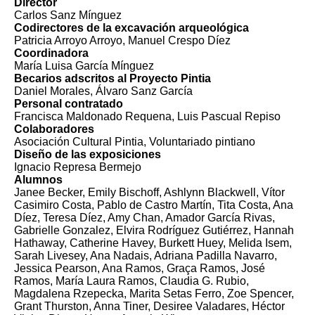
Director
Carlos Sanz Mínguez
Codirectores de la excavación arqueológica
Patricia Arroyo Arroyo, Manuel Crespo Díez
Coordinadora
María Luisa García Mínguez
Becarios adscritos al Proyecto Pintia
Daniel Morales, Álvaro Sanz García
Personal contratado
Francisca Maldonado Requena, Luis Pascual Repiso
Colaboradores
Asociación Cultural Pintia, Voluntariado pintiano
Diseño de las exposiciones
Ignacio Represa Bermejo
Alumnos
Janee Becker, Emily Bischoff, Ashlynn Blackwell, Vítor
Casimiro Costa, Pablo de Castro Martín, Tita Costa, Ana
Díez, Teresa Díez, Amy Chan, Amador García Rivas,
Gabrielle Gonzalez, Elvira Rodríguez Gutiérrez, Hannah
Hathaway, Catherine Havey, Burkett Huey, Melida Isem,
Sarah Livesey, Ana Nadais, Adriana Padilla Navarro,
Jessica Pearson, Ana Ramos, Graça Ramos, José
Ramos, María Laura Ramos, Claudia G. Rubio,
Magdalena Rzepecka, Marita Setas Ferro, Zoe Spencer,
Grant Thurston, Anna Tiner, Desiree Valadares, Héctor