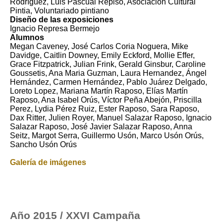
Rodríguez, Luis Pascual Repiso, Asociación Cultural
Pintia, Voluntariado pintiano
Diseño de las exposiciones
Ignacio Represa Bermejo
Alumnos
Megan Caveney, José Carlos Coria Noguera, Mike
Davidge, Caitlin Downey, Emily Eckford, Mollie Effer,
Grace Fitzpatrick, Julian Frink, Gerald Ginsbur, Caroline
Goussetis, Ana Maria Guzman, Laura Hernandez, Ángel
Hernández, Carmen Hernández, Pablo Juárez Delgado,
Loreto Lopez, Mariana Martín Raposo, Elías Martín
Raposo, Ana Isabel Orús, Víctor Peña Abejón, Priscilla
Perez, Lydia Pérez Ruiz, Ester Raposo, Sara Raposo,
Dax Ritter, Julien Royer, Manuel Salazar Raposo, Ignacio
Salazar Raposo, José Javier Salazar Raposo, Anna
Seitz, Margot Serra, Guillermo Usón, Marco Usón Orús,
Sancho Usón Orús
Galería de imágenes
Año 2015 / XXVI Campaña