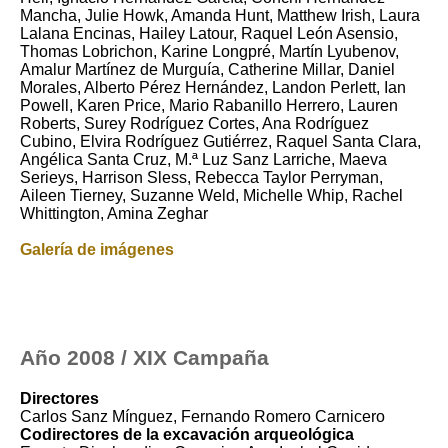
Mancha, Julie Howk, Amanda Hunt, Matthew Irish, Laura
Lalana Encinas, Hailey Latour, Raquel León Asensio,
Thomas Lobrichon, Karine Longpré, Martín Lyubenov,
Amalur Martínez de Murguía, Catherine Millar, Daniel
Morales, Alberto Pérez Hernández, Landon Perlett, Ian
Powell, Karen Price, Mario Rabanillo Herrero, Lauren
Roberts, Surey Rodríguez Cortes, Ana Rodríguez
Cubino, Elvira Rodríguez Gutiérrez, Raquel Santa Clara,
Angélica Santa Cruz, M.ª Luz Sanz Larriche, Maeva
Serieys, Harrison Sless, Rebecca Taylor Perryman,
Aileen Tierney, Suzanne Weld, Michelle Whip, Rachel
Whittington, Amina Zeghar
Galería de imágenes
Año 2008 / XIX Campaña
Directores
Carlos Sanz Mínguez, Fernando Romero Carnicero
Codirectores de la excavación arqueológica