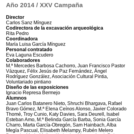
Año 2014 / XXV Campaña
Director
Carlos Sanz Mínguez
Codirectora de la excavación arqueológica
Rita Pedro
Coordinadora
María Luisa García Mínguez
Personal contratado
Eva Laguna Escudero
Colaboradores
M.ª Mercedes Barbosa Cachorro, Juan Francisco Pastor
Vázquez, Félix Jesús de Paz Fernández, Ángel
Rodríguez González, Asociación Cultural Pintia,
Voluntariado pintiano
Diseño de las exposiciones
Ignacio Represa Bermejo
Alumnos
Juan Carlos Batanero Nieto, Shruchi Bhargava, Rafael
Bravo Gómez, M.ª Elena Ceínos Alonso, Javier Colorado
Thomé, Troy Cunio, Katy Davies, Sara Deurell, Isabel
Esteban Amo, M.ª Belinda García Barba, Sonia García
Charro, Marta García-Obregón, Sam Hainbach, Alba
Megía Pascual, Elisabeth Melampy, Rubén Melero