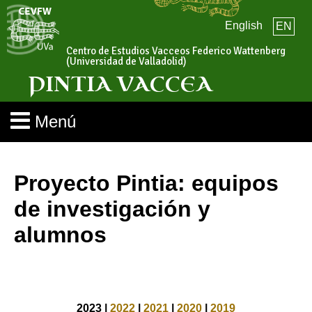
English
EN
Centro de Estudios Vacceos Federico Wattenberg
(Universidad de Valladolid)
PINTIA VACCEA
Menú
Proyecto Pintia: equipos
de investigación y
alumnos
2023 |
2022
|
2021
|
2020
|
2019