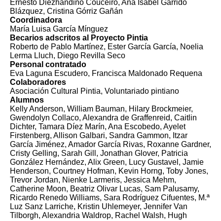
Ernesto Diezhandino Couceiro, Ana Isabel Garrido
Blázquez, Cristina Górriz Gañán
Coordinadora
María Luisa García Mínguez
Becarios adscritos al Proyecto Pintia
Roberto de Pablo Martínez, Ester García García, Noelia
Lerma Lluch, Diego Revilla Seco
Personal contratado
Eva Laguna Escudero, Francisca Maldonado Requena
Colaboradores
Asociación Cultural Pintia, Voluntariado pintiano
Alumnos
Kelly Anderson, William Bauman, Hilary Brockmeier,
Gwendolyn Collaco, Alexandra de Graffenreid, Caitlin
Dichter, Tamara Díez Marín, Ana Escobedo, Ayelet
Firstenberg, Allison Galbari, Sandra Gammon, Itzar
García Jiménez, Amador García Rivas, Roxanne Gardner,
Cristy Gelling, Sarah Gill, Jonathan Glover, Patricia
González Hernández, Alix Green, Lucy Gustavel, Jamie
Henderson, Courtney Hofman, Kevin Horng, Toby Jones,
Trevor Jordan, Nienke Larmeris, Jessica Mehm,
Catherine Moon, Beatriz Olivar Lucas, Sam Palusamy,
Ricardo Renedo Williams, Sara Rodríguez Cifuentes, M.ª
Luz Sanz Larriche, Kristin Uhlemeyer, Jennifer Van
Tilborgh, Alexandria Waldrop, Rachel Walsh, Hugh