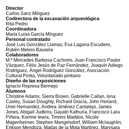
Director
Carlos Sanz Mínguez
Codirectora de la excavación arqueológica
Rita Pedro
Coordinadora
María Luisa García Mínguez
Personal contratado
José Luis González Llamas, Eva Laguna Escudero,
Rubén Melero Bausela
Colaboradores
M.ª Mercedes Barbosa Cachorro, Juan Francisco Pastor
Vázquez, Félix Jesús de Paz Fernández, Joaquín Adiego
Rodríguez, Ángel Rodríguez González, Asociación
Cultural Pintia, Voluntariado pintiano
Diseño de las exposiciones
Ignacio Represa Bermejo
Alumnos
Christine Adams, Sierra Brown, Gabrielle Callan, Iona
Casley, Susan Doughty, Richard Gracia, John Heiland,
Uriel Hernandez, Andrea Jiménez Cantalejo, James
Jones, Abigail Judkins, Gayatri Kathuria, Francisco Lara
Piñera, Korrine Iewia, Timmis Maddox, Nicole
Magenheimer, Stephen Mangelsdorf, William Mclaughlin,
Erikson Mendoza, Matías de la Mota Martínez, Marysara