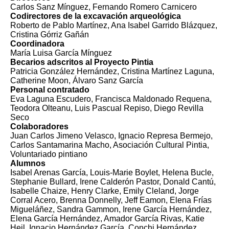
Carlos Sanz Mínguez, Fernando Romero Carnicero
Codirectores de la excavación arqueológica
Roberto de Pablo Martínez, Ana Isabel Garrido Blázquez,
Cristina Górriz Gañán
Coordinadora
María Luisa García Mínguez
Becarios adscritos al Proyecto Pintia
Patricia González Hernández, Cristina Martínez Laguna,
Catherine Moon, Álvaro Sanz García
Personal contratado
Eva Laguna Escudero, Francisca Maldonado Requena,
Teodora Olteanu, Luis Pascual Repiso, Diego Revilla
Seco
Colaboradores
Juan Carlos Jimeno Velasco, Ignacio Represa Bermejo,
Carlos Santamarina Macho, Asociación Cultural Pintia,
Voluntariado pintiano
Alumnos
Isabel Arenas García, Louis-Marie Boylet, Helena Bucle,
Stephanie Bullard, Irene Calderón Pastor, Donald Cantú,
Isabelle Chaize, Henry Clarke, Emily Cleland, Jorge
Corral Acero, Brenna Donnelly, Jeff Eamon, Elena Frías
Migueláñez, Sandra Gammon, Irene García Hernández,
Elena García Hernández, Amador García Rivas, Katie
Heil, Ignacio Hernández García, Conchi Hernández